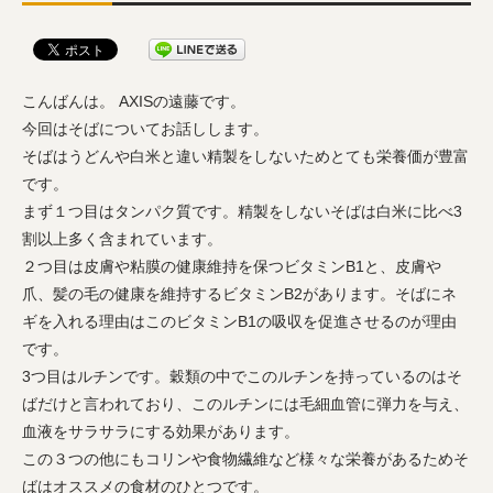
こんばんは。 AXISの遠藤です。
今回はそばについてお話しします。
そばはうどんや白米と違い精製をしないためとても栄養価が豊富
です。
まず１つ目はタンパク質です。精製をしないそばは白米に比べ3
割以上多く含まれています。
２つ目は皮膚や粘膜の健康維持を保つビタミンB1と、皮膚や
爪、髪の毛の健康を維持するビタミンB2があります。そばにネ
ギを入れる理由はこのビタミンB1の吸収を促進させるのが理由
です。
3つ目はルチンです。穀類の中でこのルチンを持っているのはそ
ばだけと言われており、このルチンには毛細血管に弾力を与え、
血液をサラサラにする効果があります。
この３つの他にもコリンや食物繊維など様々な栄養があるためそ
ばはオススメの食材のひとつです。