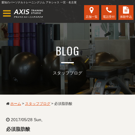
愛知のパーソナルトレーニングジム アキシャス 一宮・名古屋
店舗一覧
電話受付
体験申込
BLOG
スタッフブログ
ホーム
>
スタッフブログ
>
必須脂肪酸
2017/05/28 Sun,
必須脂肪酸