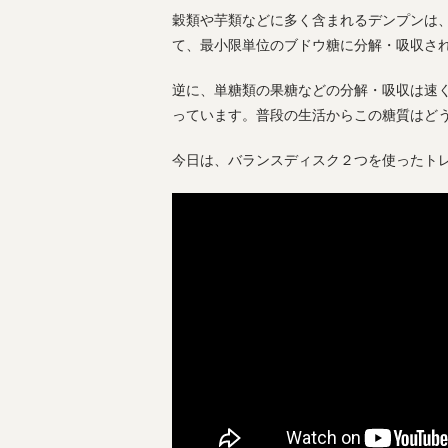
穀類や芋類などに多く含まれるデンプンは
て、最小限単位のブドウ糖に分解・吸収さ
逆に、単糖類の果糖などの分解・吸収は速
っています。普段の生活からこの糖質はど
今日は、バランスディスク２つを使ったト