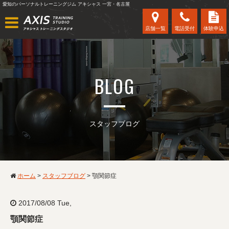
愛知のパーソナルトレーニングジム アキシャス 一宮・名古屋
店舗一覧
電話受付
体験申込
BLOG
スタッフブログ
ホーム
>
スタッフブログ
>
顎関節症
2017/08/08 Tue,
顎関節症