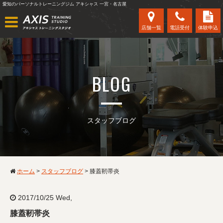
愛知のパーソナルトレーニングジム アキシャス 一宮・名古屋
店舗一覧
電話受付
体験申込
BLOG
スタッフブログ
ホーム
>
スタッフブログ
>
膝蓋靭帯炎
2017/10/25 Wed,
膝蓋靭帯炎