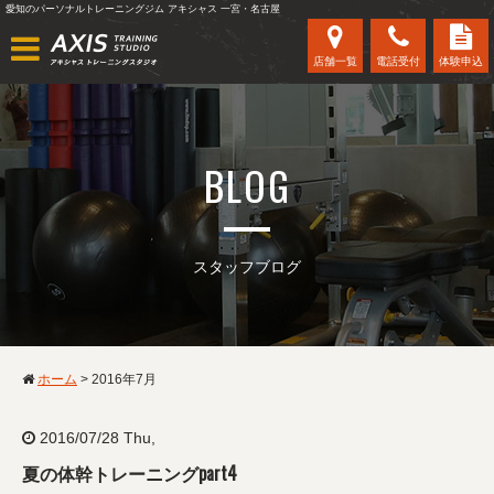
愛知のパーソナルトレーニングジム アキシャス 一宮・名古屋
店舗一覧
電話受付
体験申込
BLOG
スタッフブログ
ホーム
>
2016年7月
2016/07/28 Thu,
夏の体幹トレーニングpart4