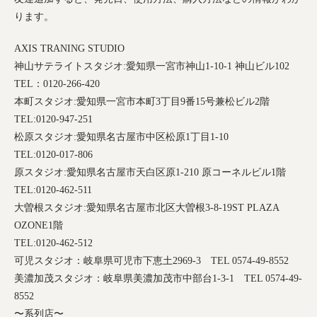
ります。
AXIS TRANING STUDIO
神山サテライトスタジオ
:
愛知県一宮市神山
1-10-1
神山ビル
102
TEL
：
0120-266-420
本町スタジオ
:
愛知県一宮市本町
3
丁目
9
番
15
号兼松ビル
2
階
TEL:0120-947-251
松原スタジオ
:
愛知県名古屋市中区松原
1
丁目
1-10
TEL:0120-017-806
原スタジオ
:
愛知県名古屋市天白区原
1-210
原コーネルビル
1
階
TEL:0120-462-511
大曽根スタジオ
:
愛知県名古屋市北区大曽根
3-8-19ST PLAZA
OZONE1
階
TEL:0120-462-512
可児スタジオ：岐阜県可児市下恵土
2969-3
TEL 0574-49-8552
美濃加茂スタジオ：岐阜県美濃加茂市中部台
1-3-1
TEL 0574-49-
8552
〜系列店〜