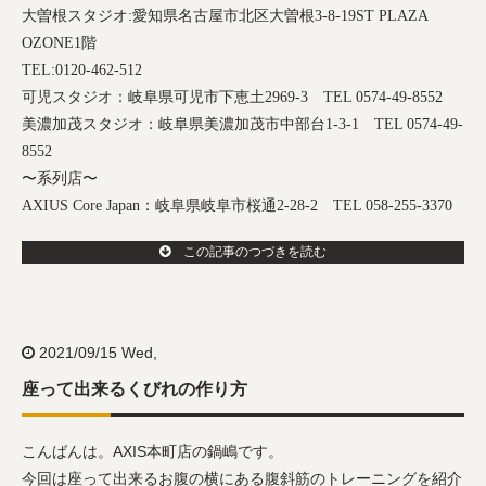
大曽根スタジオ
:
愛知県名古屋市北区大曽根
3-8-19ST PLAZA
OZONE1
階
TEL:0120-462-512
可児スタジオ：岐阜県可児市下恵土
2969-3
TEL 0574-49-8552
美濃加茂スタジオ：岐阜県美濃加茂市中部台
1-3-1
TEL 0574-49-
8552
〜系列店〜
AXIUS Core Japan
：岐阜県岐阜市桜通
2-28-2
TEL 058-255-3370
この記事のつづきを読む
2021/09/15 Wed,
座って出来るくびれの作り方
こんばんは。AXIS本町店の鍋嶋です。
今回は座って出来るお腹の横にある腹斜筋のトレーニングを紹介