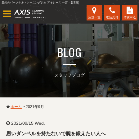
愛知のパーソナルトレーニングジム アキシャス 一宮・名古屋
店舗一覧
電話受付
体験申込
BLOG
スタッフブログ
ホーム
>
2021年9月
2021/09/15 Wed,
思いダンベルを持たないで腕を鍛えたい人へ