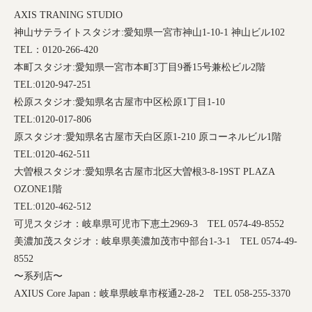
AXIS TRANING STUDIO
神山サテライトスタジオ
:
愛知県一宮市神山
1-10-1
神山ビル
102
TEL
：
0120-266-420
本町スタジオ
:
愛知県一宮市本町
3
丁目
9
番
15
号兼松ビル
2
階
TEL:0120-947-251
松原スタジオ
:
愛知県名古屋市中区松原
1
丁目
1-10
TEL:0120-017-806
原スタジオ
:
愛知県名古屋市天白区原
1-210
原コーネルビル
1
階
TEL:0120-462-511
大曽根スタジオ
:
愛知県名古屋市北区大曽根
3-8-19ST PLAZA
OZONE1
階
TEL:0120-462-512
可児スタジオ：岐阜県可児市下恵土
2969-3
TEL 0574-49-8552
美濃加茂スタジオ：岐阜県美濃加茂市中部台
1-3-1
TEL 0574-49-
8552
〜系列店〜
AXIUS Core Japan
：岐阜県岐阜市桜通
2-28-2
TEL 058-255-3370