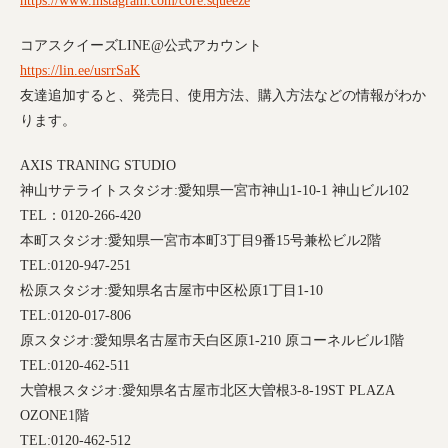
https://www.instagram.com/core.squeeze
コアスクイーズ
LINE@
公式アカウント
https://lin.ee/usrrSaK
友達追加すると、発売日、使用方法、購入方法などの情報がわか
ります。
AXIS TRANING STUDIO
神山サテライトスタジオ
:
愛知県一宮市神山
1-10-1
神山ビル
102
TEL
：
0120-266-420
本町スタジオ
:
愛知県一宮市本町
3
丁目
9
番
15
号兼松ビル
2
階
TEL:0120-947-251
松原スタジオ
:
愛知県名古屋市中区松原
1
丁目
1-10
TEL:0120-017-806
原スタジオ
:
愛知県名古屋市天白区原
1-210
原コーネルビル
1
階
TEL:0120-462-511
大曽根スタジオ
:
愛知県名古屋市北区大曽根
3-8-19ST PLAZA
OZONE1
階
TEL:0120-462-512