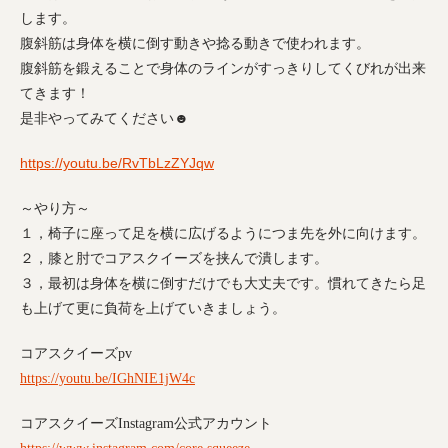
します。
腹斜筋は身体を横に倒す動きや捻る動きで使われます。
腹斜筋を鍛えることで身体のラインがすっきりしてくびれが出来
てきます！
是非やってみてください☻
https://youtu.be/RvTbLzZYJqw
～やり方～
１，椅子に座って足を横に広げるようにつま先を外に向けます。
２，膝と肘でコアスクイーズを挟んで潰します。
３，最初は身体を横に倒すだけでも大丈夫です。慣れてきたら足
も上げて更に負荷を上げていきましょう。
コアスクイーズ
pv
https://youtu.be/IGhNIE1jW4c
コアスクイーズ
Instagram
公式アカウント