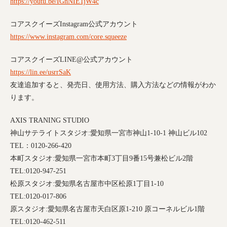
https://youtu.be/IGhNIE1jW4c
コアスクイーズ
Instagram
公式アカウント
https://www.instagram.com/core.squeeze
コアスクイーズ
LINE@
公式アカウント
https://lin.ee/usrrSaK
友達追加すると、発売日、使用方法、購入方法などの情報がわか
ります。
AXIS TRANING STUDIO
神山サテライトスタジオ
:
愛知県一宮市神山
1-10-1
神山ビル
102
TEL
：
0120-266-420
本町スタジオ
:
愛知県一宮市本町
3
丁目
9
番
15
号兼松ビル
2
階
TEL:0120-947-251
松原スタジオ
:
愛知県名古屋市中区松原
1
丁目
1-10
TEL:0120-017-806
原スタジオ
:
愛知県名古屋市天白区原
1-210
原コーネルビル
1
階
TEL:0120-462-511