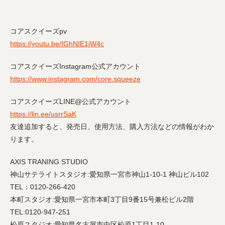
コアスクイーズ
pv
https://youtu.be/IGhNIE1jW4c
コアスクイーズ
Instagram
公式アカウント
https://www.instagram.com/core.squeeze
コアスクイーズ
LINE@
公式アカウント
https://lin.ee/usrrSaK
友達追加すると、発売日、使用方法、購入方法などの情報がわか
ります。
AXIS TRANING STUDIO
神山サテライトスタジオ
:
愛知県一宮市神山
1-10-1
神山ビル
102
TEL
：
0120-266-420
本町スタジオ
:
愛知県一宮市本町
3
丁目
9
番
15
号兼松ビル
2
階
TEL:0120-947-251
松原スタジオ
:
愛知県名古屋市中区松原
1
丁目
1-10