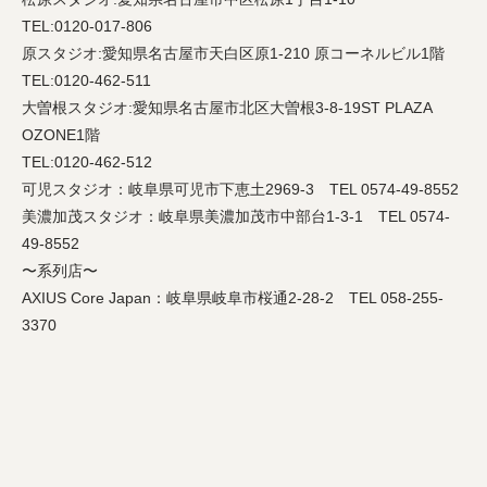
TEL:0120-017-806
原スタジオ
:
愛知県名古屋市天白区原
1-210
原コーネルビル
1
階
TEL:0120-462-511
大曽根スタジオ
:
愛知県名古屋市北区大曽根
3-8-19ST PLAZA
OZONE1
階
TEL:0120-462-512
可児スタジオ：岐阜県可児市下恵土
2969-3
TEL 0574-49-8552
美濃加茂スタジオ：岐阜県美濃加茂市中部台
1-3-1
TEL 0574-
49-8552
〜系列店〜
AXIUS Core Japan
：岐阜県岐阜市桜通
2-28-2
TEL 058-255-
3370