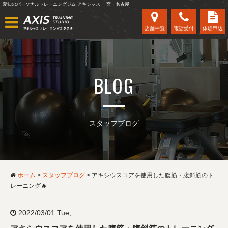
愛知のパーソナルトレーニングジム アキシャス 一宮・名古屋
店舗一覧
電話受付
体験申込
BLOG
スタッフブログ
ホーム
>
スタッフブログ
>
アキシウスコアを使用した腹筋・腹斜筋のト
レーニング🔥
2022/03/01 Tue,