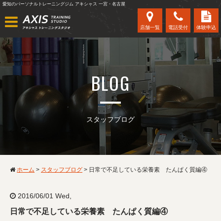
愛知のパーソナルトレーニングジム アキシャス 一宮・名古屋
店舗一覧
電話受付
体験申込
BLOG
スタッフブログ
ホーム
>
スタッフブログ
>
日常で不足している栄養素 たんぱく質編④
2016/06/01 Wed,
日常で不足している栄養素 たんぱく質編④