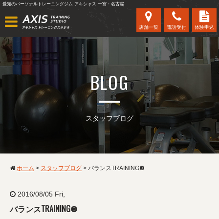
愛知のパーソナルトレーニングジム アキシャス 一宮・名古屋
店舗一覧
電話受付
体験申込
BLOG
スタッフブログ
ホーム
>
スタッフブログ
>
バランスTRAINING❸
2016/08/05 Fri,
バランスTRAINING❸