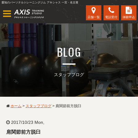
愛知のパーソナルトレーニングジム アキシャス 一宮・名古屋
店舗一覧
電話受付
体験申込
BLOG
スタッフブログ
ホーム
>
スタッフブログ
>
肩関節前方脱臼
2017/10/23 Mon,
肩関節前方脱臼