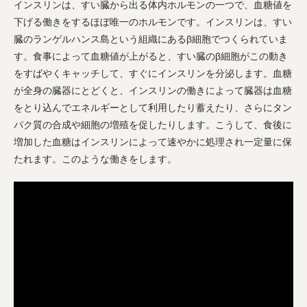
インスリンは、すい臓から出る体内ホルモンの一つで、血糖値を
下げる働きをするほぼ唯一のホルモンです。インスリンは、すい
臓のランゲルハンス島という組織にあるβ細胞でつくられていま
す。食事によって血糖値が上がると、すい臓のβ細胞がこの動き
をすばやくキャッチして、すぐにインスリンを分泌します。血糖
が全身の臓器にとどくと、インスリンの働きによって臓器は血糖
をとり込んでエネルギーとして利用したり蓄えたり、さらにタン
パク質の合成や細胞の増殖を促したりします。こうして、食後に
増加した血糖はインスリンによって速やかに処理され一定量に保
たれます。このような働きをします。