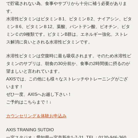
で貯蔵されない為、食事やサプリから十分に補う必要がありま
す。
水溶性ビタミンはビタミンＢ1、ビタミンＢ2、ナイアシン、ビタ
ミンＢ6、ビタミンＢ12、葉酸、パントテン酸、ビオチン、ビタ
ミンＣの9種類です。ビタミンB群は、エネルギー強化、ストレ
ス解消に良いとされる水溶性ビタミンです。
水溶性ビタミンは空腹時に最も吸収されます。そのため水溶性ビ
タミンのサプリは、朝食の30分前か、食事の2時間後に摂るのが
望ましいと言われています。
AXISでは、この他にも様々なストレッチやトレーニングがござ
います！
ぜひ一度、AXISへお越し下さい！
ご予約はこちらまで！↓
カウンセリング＆体験お申込み
AXIS TRANING SUTDIO
一宮スタジオ：愛知県一宮市新生1-7-21 TEL：0120-946-360