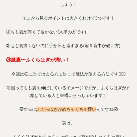
しょう！
そこから見るポイントは大きくわけて3つです！
①もも裏が痛くて届かない(大半の方です)
②もも裏痛くないのに手が床と遠すぎる(肩＆背中が硬い方)
③膝裏〜ふくらはぎが痛い！
今回は③に当てはまる方に対して魔法が使える方法です🧞‍♀️✨
前屈ってもも裏を伸ばしているイメージですが、ふくらはぎが邪
魔している人も結構いらっしゃいます！
要するに
ふくらはぎがめちゃくちゃ硬い
んですね😱
実は、
ふくらはぎがめちゃくちゃ硬い＝足首がめちゃくちゃ硬い