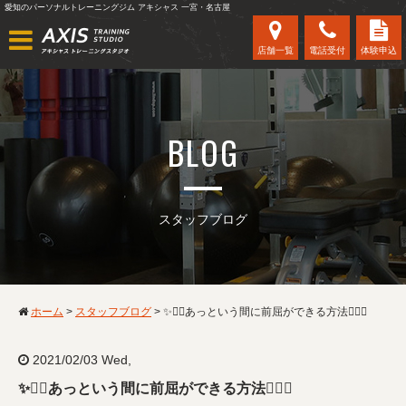
愛知のパーソナルトレーニングジム アキシャス 一宮・名古屋
店舗一覧
電話受付
体験申込
BLOG
スタッフブログ
ホーム
>
スタッフブログ
>
✨🧞‍♀️あっという間に前屈ができる方法🧞‍♀️✨
2021/02/03 Wed,
✨🧞‍♀️あっという間に前屈ができる方法🧞‍♀️✨