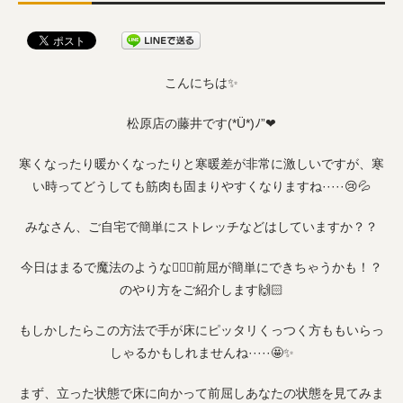
こんにちは✨
松原店の藤井です(*Ü*)ﾉ”❤
寒くなったり暖かくなったりと寒暖差が非常に激しいですが、寒
い時ってどうしても筋肉も固まりやすくなりますね·····😢💦
みなさん、ご自宅で簡単にストレッチなどはしていますか？？
今日はまるで魔法のような🧞‍♀️✨前屈が簡単にできちゃうかも！？
のやり方をご紹介します🙌🏻
もしかしたらこの方法で手が床にピッタリくっつく方ももいらっ
しゃるかもしれませんね·····🤩✨
まず、立った状態で床に向かって前屈しあなたの状態を見てみま