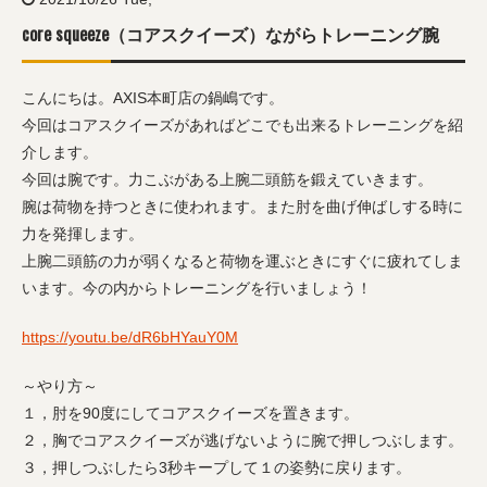
core squeeze（コアスクイーズ）ながらトレーニング腕
こんにちは。AXIS本町店の鍋嶋です。
今回はコアスクイーズがあればどこでも出来るトレーニングを紹
介します。
今回は腕です。力こぶがある上腕二頭筋を鍛えていきます。
腕は荷物を持つときに使われます。また肘を曲げ伸ばしする時に
力を発揮します。
上腕二頭筋の力が弱くなると荷物を運ぶときにすぐに疲れてしま
います。今の内からトレーニングを行いましょう！
https://youtu.be/dR6bHYauY0M
～やり方～
１，肘を90度にしてコアスクイーズを置きます。
２，胸でコアスクイーズが逃げないように腕で押しつぶします。
３，押しつぶしたら3秒キープして１の姿勢に戻ります。