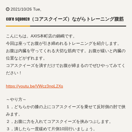
2021/10/26 Tue,
core squeeze（コアスクイーズ）ながらトレーニング腹筋
こんにちは。AXIS本町店の鍋嶋です。
今回は座ってお腹が引き締めれるトレーニングを紹介します。
お腹は内臓を守ってくれる大切な筋肉です。お腹が緩いと内臓の
位置などがずれます。
コアスクイーズを潰すだけでお腹が締まるのでぜひやってみてく
ださい！
https://youtu.be/VWcz3nqL2Xs
～やり方～
１，どちらかの膝の上にコアスクイーズを乗せて反対側の肘で挟
みます。
２，お腹に力を入れてコアスクイーズを挟みつぶします。
３，潰したら一度緩めて片側10回行いましょう。