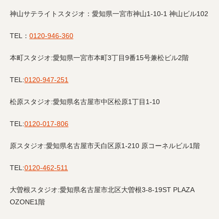
神山サテライトスタジオ：
愛知県一宮市神山
1-10-1
神山ビル
102
TEL
：
0120-946-360
本町スタジオ
:
愛知県一宮市本町
3
丁目
9
番
15
号兼松ビル
2
階
TEL:
0120-947-251
松原スタジオ
:
愛知県名古屋市中区松原
1
丁目
1-10
TEL:
0120-017-806
原スタジオ
:
愛知県名古屋市天白区原
1-210
原コーネルビル
1
階
TEL:
0120-462-511
大曽根スタジオ
:
愛知県名古屋市北区大曽根
3-8-19
ST PLAZA
OZONE1
階