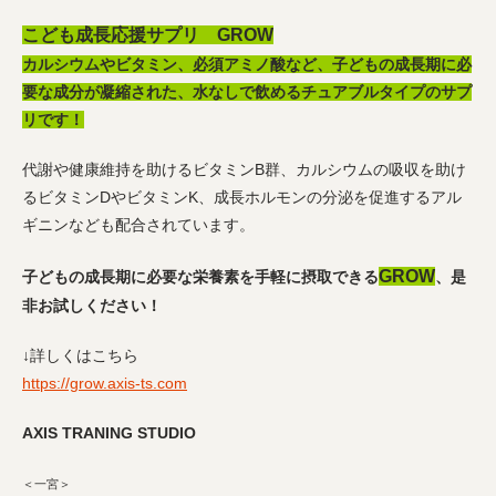
こども成長応援サプリ GROW
カルシウムやビタミン、必須アミノ酸など、子どもの成長期に必
要な成分が凝縮された、水なしで飲めるチュアブルタイプのサプ
リです！
代謝や健康維持を助けるビタミンB群、カルシウムの吸収を助け
るビタミンDやビタミンK、成長ホルモンの分泌を促進するアル
ギニンなども配合されています。
GROW
子どもの成長期に必要な栄養素を手軽に摂取できる
、是
非お試しください！
↓詳しくはこちら
https://grow.axis-ts.com
AXIS TRANING STUDIO
＜一宮＞