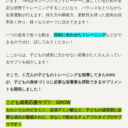
います。TRXはサスペンショントレーナーに接しているため不安
定な状態でトレーニングすることになり、バランスをとりながら
全身運動が行えます。持久力や瞬発力、柔軟性を持った筋肉を効
率良く作り、様々なスポーツに活きてきます！
一つの道具で色々な動き、
目的に合わせたトレーニング
などがで
きるのでぜひ、試してみてください！
ここからは、子どもの成長に欠かせない栄養がたくさん入ってい
るサプリを紹介します！
そこで、１万人の子どものトレーニングを指導してきたAXIS
が、子どもの身体づくりに必要な栄養素を摂取できるサプリメン
トを開発しました！
こども成長応援サプリ GROW
カルシウムやビタミン、必須アミノ酸など、子どもの成長期に必
要な成分が凝縮された、水なしで飲めるチュアブルタイプのサプ
リです！