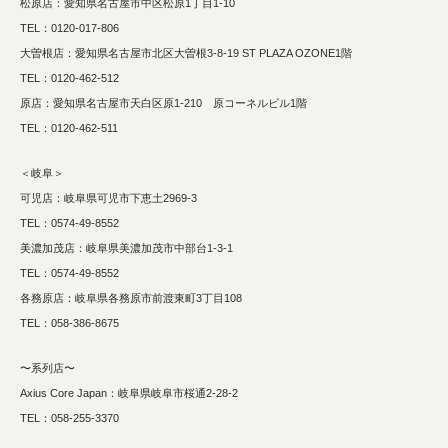
松原店：愛知県名古屋市中区松原1丁目1-10
TEL：0120-017-806
大曽根店：愛知県名古屋市北区大曽根3-8-19
ST PLAZA OZONE1階
TEL：0120-462-512
原店：愛知県名古屋市天白区原1-210 原コーネルビル1階
TEL：0120-462-511
＜岐阜＞
可児店：岐阜県可児市下恵土2969-3
TEL：0574-49-8552
美濃加茂店：岐阜県美濃加茂市中部台1-3-1
TEL：0574-49-8552
各務原店：岐阜県各務原市前渡東町3丁目108
TEL：058-386-8675
〜系列店〜
Axius Core Japan：岐阜県岐阜市桜通2-28-2
TEL：058-255-3370