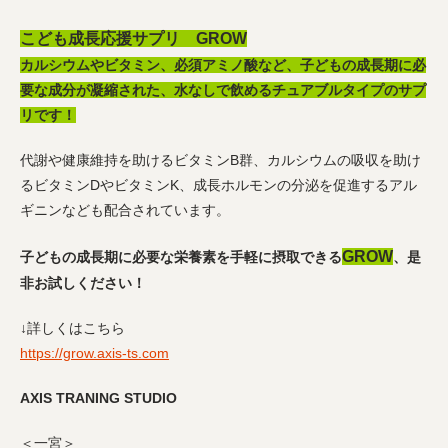
こども成長応援サプリ GROW
カルシウムやビタミン、必須アミノ酸など、子どもの成長期に必
要な成分が凝縮された、水なしで飲めるチュアブルタイプのサプ
リです！
代謝や健康維持を助けるビタミンB群、カルシウムの吸収を助け
るビタミンDやビタミンK、成長ホルモンの分泌を促進するアル
ギニンなども配合されています。
GROW
子どもの成長期に必要な栄養素を手軽に摂取できる
、是
非お試しください！
↓詳しくはこちら
https://grow.axis-ts.com
AXIS TRANING STUDIO
＜一宮＞