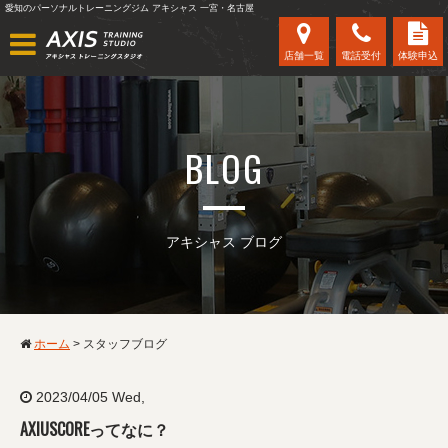
愛知のパーソナルトレーニングジム アキシャス 一宮・名古屋
店舗一覧
電話受付
体験申込
BLOG
アキシャス ブログ
ホーム
>
スタッフブログ
2023/04/05 Wed,
AXIUSCOREってなに？