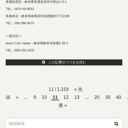
美濃加茂店：岐阜県美濃加茂市中部台1-3-1
TEL：0574-49-8552
各務原店：岐阜県各務原市前渡東町3丁目108
TEL：058-386-8675
〜系列店〜
Axius Core Japan：岐阜県岐阜市桜通2-28-2
TEL：058-255-3370
この記事のつづきを読む
11 / 1,319
« 先
頭
«
...
9
10
11
12
13
...
20
30
40
.
後 »