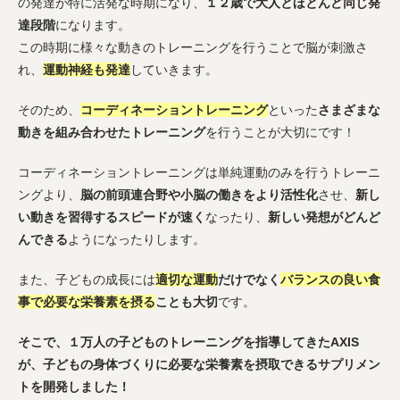
の発達が特に活発な時期になり、
１２歳で大人とほとんど同じ発
達段階
になります。
この時期に様々な動きのトレーニングを行うことで脳が刺激さ
れ、
運動神経も発達
していきます。
そのため、
コーディネーショントレーニング
といった
さまざまな
動きを組み合わせたトレーニング
を行うことが大切にです！
コーディネーショントレーニングは単純運動のみを行うトレーニ
ングより、
脳の前頭連合野や小脳の働きをより活性化
させ、
新し
い動きを習得するスピードが速く
なったり、
新しい発想がどんど
んできる
ようになったりします。
また、子どもの成長には
適切な運動
だけでなく
バランスの良い食
事で必要な栄養素を摂る
ことも大切
です。
そこで、１万人の子どものトレーニングを指導してきたAXIS
が、子どもの身体づくりに必要な栄養素を摂取できるサプリメン
トを開発しました！