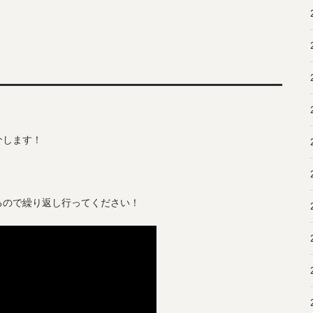
介します！
。
るので繰り返し行ってください！