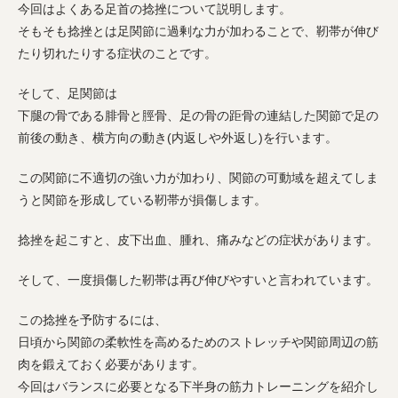
今回はよくある足首の捻挫について説明します。
そもそも捻挫とは足関節に過剰な力が加わることで、靭帯が伸び
たり切れたりする症状のことです。
そして、足関節は
下腿の骨である腓骨と脛骨、足の骨の距骨の連結した関節で足の
前後の動き、横方向の動き(内返しや外返し)を行います。
この関節に不適切の強い力が加わり、関節の可動域を超えてしま
うと関節を形成している靭帯が損傷します。
捻挫を起こすと、皮下出血、腫れ、痛みなどの症状があります。
そして、一度損傷した靭帯は再び伸びやすいと言われています。
この捻挫を予防するには、
日頃から関節の柔軟性を高めるためのストレッチや関節周辺の筋
肉を鍛えておく必要があります。
今回はバランスに必要となる下半身の筋力トレーニングを紹介し