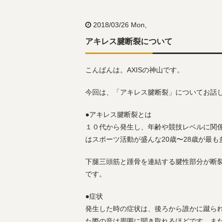
2018/03/26 Mon,
アキレス腱断裂について
こんばんは。AXISの神山です。
今回は、「アキレス腱断裂」についてお話
●アキレス腱断裂とは
１０代から発生し、年齢や競技レベルに関
はスポーツ活動が盛んな20歳〜28歳が最も
下腿三頭筋と踵骨を連結する腱性部分が断
です。
●症状
発生した時の症状は、後ろから誰かに蹴ら
た際の音は周囲に聞き取れるほどです。ま